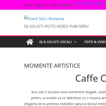
Sari
Ultimele:
Ghid Complet pentru 
vineri, august 7, 2026
la
Idei
Tendințele în Decoru
conținut
Modă Acum
10 Idei Inovative pen
DJ-SOLISTI-FOTO-VIDEO-FUM GREU
Organizarea Evenimen
Cum să Alegi Locați
DJ & SOLISTI VOCALI
FOTO & VIDE
MOMENTE ARTISTICE
Caffe 
Asa cum ii sta bine unui eveniment elegant, startu
pentru ca invitati sa se delecteze cu o muzica a
eleganta de la primirea invitatilor pana la dansul miri