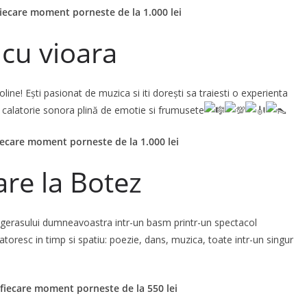
iecare moment porneste de la 1.000 lei
 cu vioara
e! Ești pasionat de muzica si iti dorești sa traiesti o experienta
-o calatorie sonora plină de emotie si frumusete
iecare moment porneste de la 1.000 lei
are la Botez
ngerasului dumneavoastra intr-un basm printr-un spectacol
toresc in timp si spatiu: poezie, dans, muzica, toate intr-un singur
fiecare moment porneste de la 550 lei