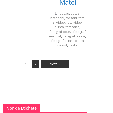
Matei
bacau
,
botez
,
botosani
,
focsani
,
foto
si video
,
foto video
nunta
,
fotocarte
,
fotograf botez
,
fotograf
majorat
,
fotograf nunta
,
fotografie
,
iasi
,
piatra
neamt
,
vaslui
1
2
Next »
Nor de Etichete