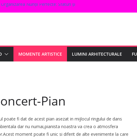
Organizarea Nunții Perfecte: Sfaturi și
l Evenimentelor pentru 2024: Ce Este la
tru Petreceri de Aniversare Inedite
telor Corporate: Sfaturi și Trucuri
a Perfectă pentru Evenimentul Tău
O
MOMENTE ARTISTICE
LUMINI ARHITECTURALE
F
Concert-Pian
l poate fi dat de acest pian asezat in mijlocul ringului de dans
mbientala dar nu numai,pianista noastra va crea o atmosfera
lor.Acest moment poate fi unic si diferit de alte evenimente la care