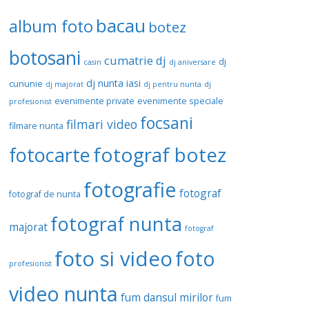
bacau
album foto
botez
botosani
cumatrie
dj
dj
casin
dj aniversare
dj nunta iasi
cununie
dj majorat
dj pentru nunta
dj
evenimente private
evenimente speciale
profesionist
focsani
filmari video
filmare nunta
fotograf botez
fotocarte
fotografie
fotograf
fotograf de nunta
fotograf nunta
majorat
fotograf
foto si video
foto
profesionist
video nunta
fum dansul mirilor
fum