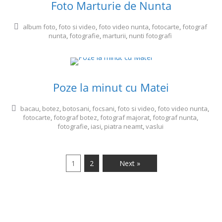
Foto Marturie de Nunta
album foto
,
foto si video
,
foto video nunta
,
fotocarte
,
fotograf
nunta
,
fotografie
,
marturii
,
nunti fotografi
Poze la minut cu Matei
bacau
,
botez
,
botosani
,
focsani
,
foto si video
,
foto video nunta
,
fotocarte
,
fotograf botez
,
fotograf majorat
,
fotograf nunta
,
fotografie
,
iasi
,
piatra neamt
,
vaslui
1
2
Next »