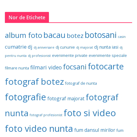
Nor de Etichete
botosani
bacau
album foto
botez
casin
cumatrie
dj
dj nunta iasi
dj cununie
dj aniversare
dj majorat
dj
evenimente private
evenimente speciale
pentru nunta
dj profesionist
fotocarte
focsani
filmari video
filmare nunta
fotograf botez
fotograf de nunta
fotografie
fotograf
fotograf majorat
foto si video
nunta
fotograf profesionist
foto video nunta
fum dansul mirilor
fum