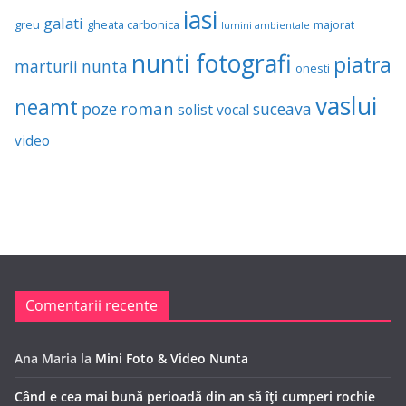
iasi
galati
greu
gheata carbonica
majorat
lumini ambientale
nunti fotografi
piatra
marturii
nunta
onesti
vaslui
neamt
roman
poze
suceava
solist vocal
video
Comentarii recente
Ana Maria
la
Mini Foto & Video Nunta
Când e cea mai bună perioadă din an să îți cumperi rochie