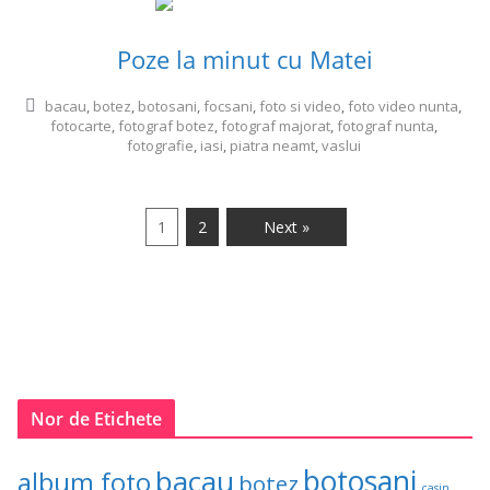
Poze la minut cu Matei
bacau
,
botez
,
botosani
,
focsani
,
foto si video
,
foto video nunta
,
fotocarte
,
fotograf botez
,
fotograf majorat
,
fotograf nunta
,
fotografie
,
iasi
,
piatra neamt
,
vaslui
1
2
Next »
Nor de Etichete
botosani
bacau
album foto
botez
casin