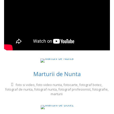
Marturii de Nunta
foto si video
,
foto video nunta
,
fotocarte
,
fotograf botez
,
fotograf de nunta
,
fotograf nunta
,
fotograf profesionist
,
fotografie
,
marturii