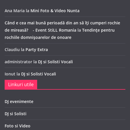
Ana Maria
la
Mini Foto & Video Nunta
Când e cea mai bună perioadă din an să îți cumperi rochie
de mireasă? - Event StiLL Romania
la
Tendințe pentru
rochiile domnișoarelor de onoare
Claudiu
la
Party Extra
administrator
la
DJ si Solisti Vocali
Ionut
la
DJ si Solisti Vocali
Linkuri utile
DJ evenimente
DJ si Solisti
Foto si Video