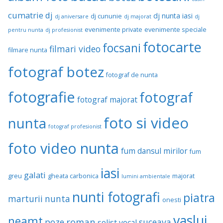
cumatrie
dj
dj nunta iasi
dj cununie
dj aniversare
dj majorat
dj
evenimente private
evenimente speciale
pentru nunta
dj profesionist
fotocarte
focsani
filmari video
filmare nunta
fotograf botez
fotograf de nunta
fotografie
fotograf
fotograf majorat
foto si video
nunta
fotograf profesionist
foto video nunta
fum dansul mirilor
fum
iasi
galati
greu
gheata carbonica
majorat
lumini ambientale
nunti fotografi
piatra
marturii
nunta
onesti
vaslui
neamt
roman
poze
suceava
solist vocal