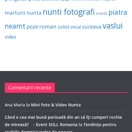
nunti fotografi
piatra
marturii
nunta
onesti
vaslui
neamt
roman
poze
suceava
solist vocal
video
Comentarii recente
Ana Maria
la
Mini Foto & Video Nunta
Când e cea mai bună perioadă din an să îți cumperi rochie
de mireasă? - Event StiLL Romania
la
Tendințe pentru
rochiile domnișoarelor de onoare