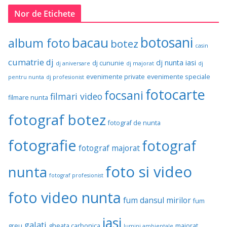
Nor de Etichete
botosani
bacau
album foto
botez
casin
cumatrie
dj
dj nunta iasi
dj cununie
dj aniversare
dj majorat
dj
evenimente private
evenimente speciale
pentru nunta
dj profesionist
fotocarte
focsani
filmari video
filmare nunta
fotograf botez
fotograf de nunta
fotografie
fotograf
fotograf majorat
foto si video
nunta
fotograf profesionist
foto video nunta
fum dansul mirilor
fum
iasi
galati
greu
gheata carbonica
majorat
lumini ambientale