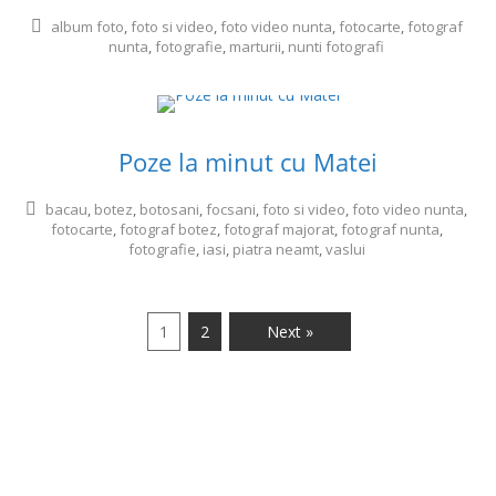
album foto
,
foto si video
,
foto video nunta
,
fotocarte
,
fotograf
nunta
,
fotografie
,
marturii
,
nunti fotografi
Poze la minut cu Matei
bacau
,
botez
,
botosani
,
focsani
,
foto si video
,
foto video nunta
,
fotocarte
,
fotograf botez
,
fotograf majorat
,
fotograf nunta
,
fotografie
,
iasi
,
piatra neamt
,
vaslui
1
2
Next »