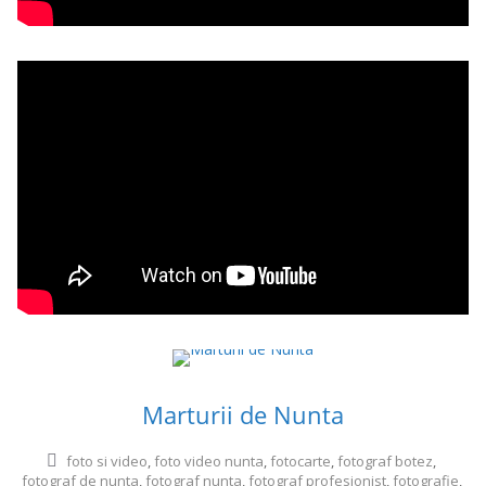
Marturii de Nunta
foto si video
,
foto video nunta
,
fotocarte
,
fotograf botez
,
fotograf de nunta
,
fotograf nunta
,
fotograf profesionist
,
fotografie
,