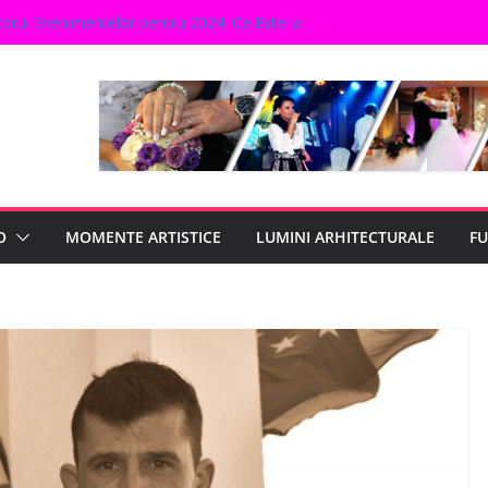
ru Organizarea Nunții Perfecte: Sfaturi și
corul Evenimentelor pentru 2024: Ce Este la
 pentru Petreceri de Aniversare Inedite
mentelor Corporate: Sfaturi și Trucuri
ația Perfectă pentru Evenimentul Tău
O
MOMENTE ARTISTICE
LUMINI ARHITECTURALE
F