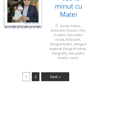
minut cu
Matei
bacau
,
botez
,
botosani
,
focsani
,
foto
si video
,
foto video
nunta
,
fotocarte
,
fotograf botez
,
fotograf
majorat
,
fotograf nunta
,
fotografie
,
iasi
,
piatra
neamt
,
vaslui
1
2
Next »