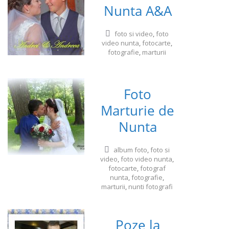
Nunta A&A
foto si video
,
foto
video nunta
,
fotocarte
,
fotografie
,
marturii
Foto
Marturie de
Nunta
album foto
,
foto si
video
,
foto video nunta
,
fotocarte
,
fotograf
nunta
,
fotografie
,
marturii
,
nunti fotografi
Poze la