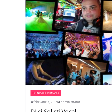
EVENTSTILL ROMANIA
februarie 7, 2019
administrator
DJ si Solisti Vocali