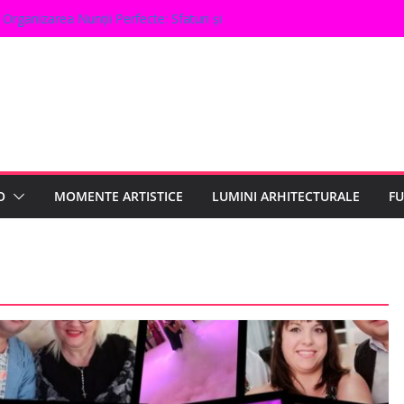
Organizarea Nunții Perfecte: Sfaturi și
l Evenimentelor pentru 2024: Ce Este la
tru Petreceri de Aniversare Inedite
telor Corporate: Sfaturi și Trucuri
a Perfectă pentru Evenimentul Tău
O
MOMENTE ARTISTICE
LUMINI ARHITECTURALE
F