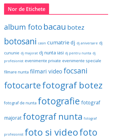
Nor de Etichete
bacau
album foto
botez
botosani
cumatrie
dj
dj
casin
dj aniversare
dj nunta iasi
cununie
dj majorat
dj pentru nunta
dj
evenimente private
evenimente speciale
profesionist
focsani
filmari video
filmare nunta
fotograf botez
fotocarte
fotografie
fotograf
fotograf de nunta
fotograf nunta
majorat
fotograf
foto si video
foto
profesionist