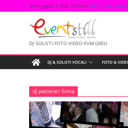
Sari
Ultimele:
Ghid Complet pentru 
vineri, august 7, 2026
la
Idei
Tendințele în Decoru
conținut
Modă Acum
10 Idei Inovative pen
Organizarea Evenimen
Cum să Alegi Locați
DJ-SOLISTI-FOTO-VIDEO-FUM GREU
DJ & SOLISTI VOCALI
FOTO & VIDE
dj petreceri firma