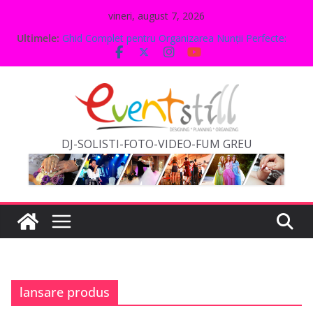
Sari
vineri, august 7, 2026
Cum să Alegi Locația Perfectă pentru Evenimentul
la
Ultimele:
Tău
conținut
Ghid Complet pentru Organizarea Nunții Perfecte:
Sfaturi și Idei
Tendințele în Decorul Evenimentelor pentru 2024:
Ce Este la Modă Acum
10 Idei Inovative pentru Petreceri de Aniversare
Inedite
Organizarea Evenimentelor Corporate: Sfaturi și
DJ-SOLISTI-FOTO-VIDEO-FUM GREU
Trucuri
lansare produs