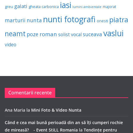
iasi
galati
greu
gheata carbonica
majorat
lumini ambientale
nunti fotografi
piatra
marturii
nunta
onesti
vaslui
neamt
roman
poze
suceava
solist vocal
video
Comentarii recente
Ana Maria
la
Mini Foto & Video Nunta
Când e cea mai bună perioadă din an să îți cumperi rochie
de mireasă? - Event StiLL Romania
la
Tendințe pentru