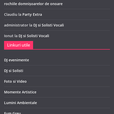
rochiile domnișoarelor de onoare
Claudiu
la
Party Extra
administrator
la
DJ si Solisti Vocali
Ionut
la
DJ si Solisti Vocali
Linkuri utile
DJ evenimente
DJ si Solisti
Foto si Video
Momente Artistice
Lumini Ambientale
Fum Greu