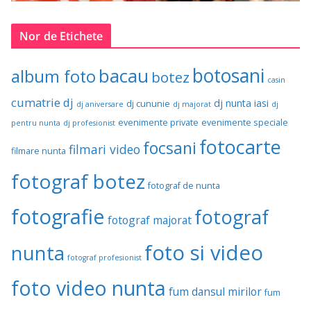
Nor de Etichete
botosani
bacau
album foto
botez
casin
cumatrie
dj
dj nunta iasi
dj cununie
dj aniversare
dj majorat
dj
evenimente private
evenimente speciale
pentru nunta
dj profesionist
fotocarte
focsani
filmari video
filmare nunta
fotograf botez
fotograf de nunta
fotografie
fotograf
fotograf majorat
foto si video
nunta
fotograf profesionist
foto video nunta
fum dansul mirilor
fum