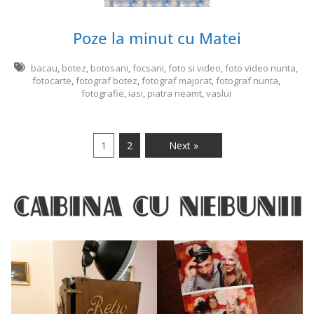
Poze la minut cu Matei
bacau
,
botez
,
botosani
,
focsani
,
foto si video
,
foto video nunta
,
fotocarte
,
fotograf botez
,
fotograf majorat
,
fotograf nunta
,
fotografie
,
iasi
,
piatra neamt
,
vaslui
1
2
Next »