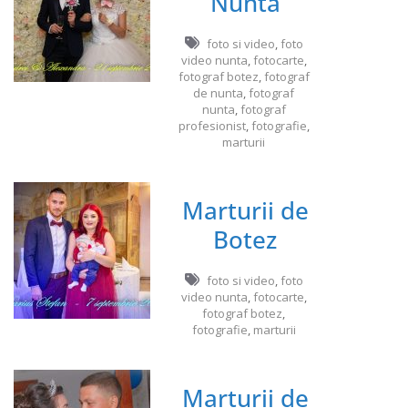
Nunta
foto si video
,
foto
video nunta
,
fotocarte
,
fotograf botez
,
fotograf
de nunta
,
fotograf
nunta
,
fotograf
profesionist
,
fotografie
,
marturii
Marturii de
Botez
foto si video
,
foto
video nunta
,
fotocarte
,
fotograf botez
,
fotografie
,
marturii
Marturii de