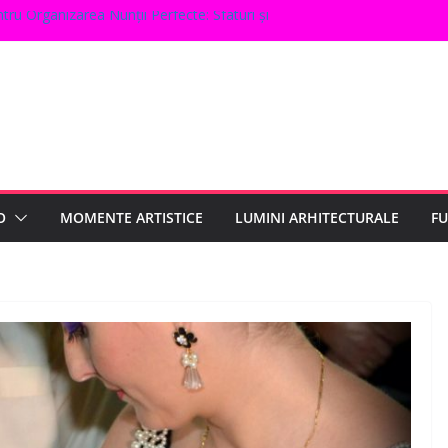
ru Organizarea Nunții Perfecte: Sfaturi și
orul Evenimentelor pentru 2024: Ce Este la
 pentru Petreceri de Aniversare Inedite
mentelor Corporate: Sfaturi și Trucuri
ația Perfectă pentru Evenimentul Tău
O
MOMENTE ARTISTICE
LUMINI ARHITECTURALE
F