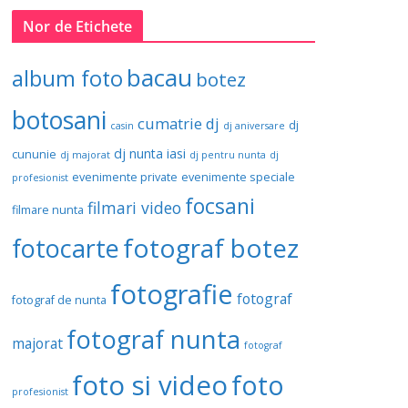
Nor de Etichete
bacau
album foto
botez
botosani
cumatrie
dj
dj
casin
dj aniversare
dj nunta iasi
cununie
dj majorat
dj pentru nunta
dj
evenimente private
evenimente speciale
profesionist
focsani
filmari video
filmare nunta
fotograf botez
fotocarte
fotografie
fotograf
fotograf de nunta
fotograf nunta
majorat
fotograf
foto si video
foto
profesionist