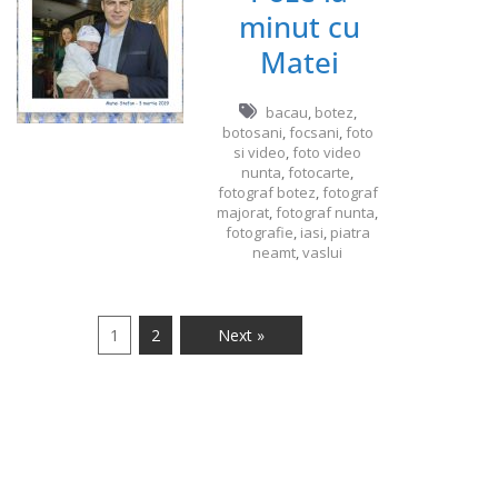
minut cu
Matei
bacau
,
botez
,
botosani
,
focsani
,
foto
si video
,
foto video
nunta
,
fotocarte
,
fotograf botez
,
fotograf
majorat
,
fotograf nunta
,
fotografie
,
iasi
,
piatra
neamt
,
vaslui
1
2
Next »