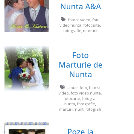
Nunta A&A
foto si video
,
foto
video nunta
,
fotocarte
,
fotografie
,
marturii
Foto
Marturie de
Nunta
album foto
,
foto si
video
,
foto video nunta
,
fotocarte
,
fotograf
nunta
,
fotografie
,
marturii
,
nunti fotografi
Poze la