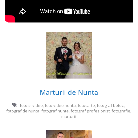
Marturii de Nunta
foto si video
,
foto video nunta
,
fotocarte
,
fotograf botez
,
fotograf de nunta
,
fotograf nunta
,
fotograf profesionist
,
fotografie
,
marturii