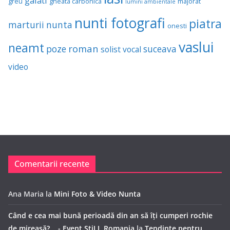
galati
greu
gheata carbonica
majorat
lumini ambientale
nunti fotografi
piatra
marturii
nunta
onesti
vaslui
neamt
roman
poze
suceava
solist vocal
video
Comentarii recente
Ana Maria
la
Mini Foto & Video Nunta
Când e cea mai bună perioadă din an să îți cumperi rochie
de mireasă? - Event StiLL Romania
la
Tendințe pentru