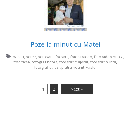
Poze la minut cu Matei
bacau
,
botez
,
botosani
,
focsani
,
foto si video
,
foto video nunta
,
fotocarte
,
fotograf botez
,
fotograf majorat
,
fotograf nunta
,
fotografie
,
iasi
,
piatra neamt
,
vaslui
1
2
Next »