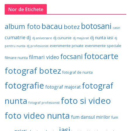
Nor de Etichete
botosani
bacau
album foto
botez
casin
cumatrie
dj
dj nunta iasi
dj cununie
dj aniversare
dj majorat
dj
evenimente private
evenimente speciale
pentru nunta
dj profesionist
fotocarte
focsani
filmari video
filmare nunta
fotograf botez
fotograf de nunta
fotografie
fotograf
fotograf majorat
foto si video
nunta
fotograf profesionist
foto video nunta
fum dansul mirilor
fum
iasi