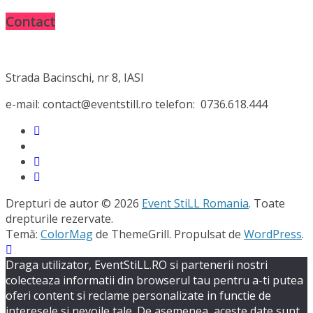
Contact
Strada Bacinschi, nr 8, IASI
e-mail: contact@eventstill.ro telefon: 0736.618.444
Drepturi de autor © 2026
Event StiLL Romania
. Toate
drepturile rezervate.
Temă:
ColorMag
de ThemeGrill. Propulsat de
WordPress
.
Draga utilizator, EventStiLL.RO si partenerii nostri
colecteaza informatii din browserul tau pentru a-ti putea
oferi content si reclame personalizate in functie de
interesele si nevoile tale. De asemenea, aceste date sunt