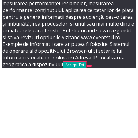
măsurarea performanței reclamelor, măsurarea
performanței conținutului, aplicarea cercetărilor de piață
pentru a genera informații despre audiență, dezvoltarea
și îmbunătățirea produselor, si unul sau mai multe dintre
urmatoarele caracteristi: . Puteti oricand sa va razganditi
si sa va revizuiti optiunile vizitand www.eventstill.ro
Exemple de informatii care ar putea fi folosite: Sistemul
de operare al dispozitivului Browser-ul si setarile lui
Informatii stocate in cookie-uri Adresa IP Localizarea
geografica a dispozitivului
Accept Tot