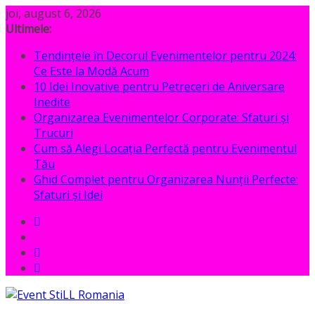
Sari
joi, august 6, 2026
la
Ultimele:
conținut
Tendințele în Decorul Evenimentelor pentru 2024:
Ce Este la Modă Acum
10 Idei Inovative pentru Petreceri de Aniversare
Inedite
Organizarea Evenimentelor Corporate: Sfaturi și
Trucuri
Cum să Alegi Locația Perfectă pentru Evenimentul
Tău
Ghid Complet pentru Organizarea Nunții Perfecte:
Sfaturi și Idei