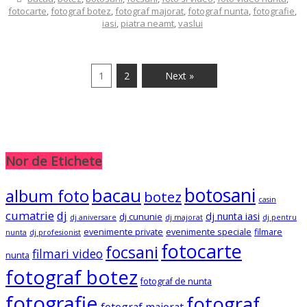
fotocarte
,
fotograf botez
,
fotograf majorat
,
fotograf nunta
,
fotografie
,
iasi
,
piatra neamt
,
vaslui
1
2
Next »
Nor de Etichete
botosani
bacau
album foto
botez
casin
cumatrie
dj
dj nunta iasi
dj cununie
dj aniversare
dj majorat
dj pentru
evenimente private
evenimente speciale
filmare
nunta
dj profesionist
fotocarte
focsani
filmari video
nunta
fotograf botez
fotograf de nunta
fotografie
fotograf
fotograf majorat