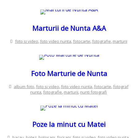
Marturii de Nunta A&A
foto si video
,
foto video nunta
,
fotocarte
,
fotografie
,
marturii
Foto Marturie de Nunta
album foto
,
foto si video
,
foto video nunta
,
fotocarte
,
fotograf
nunta
,
fotografie
,
marturii
,
nunti fotografi
Poze la minut cu Matei
bacau
,
botez
,
botosani
,
focsani
,
foto si video
,
foto video nunta
,