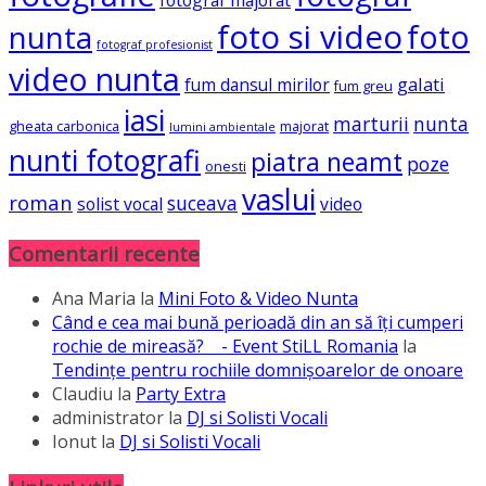
foto si video
foto
nunta
fotograf profesionist
video nunta
galati
fum dansul mirilor
fum greu
iasi
marturii
nunta
gheata carbonica
majorat
lumini ambientale
nunti fotografi
piatra neamt
poze
onesti
vaslui
roman
suceava
solist vocal
video
Comentarii recente
Ana Maria
la
Mini Foto & Video Nunta
Când e cea mai bună perioadă din an să îți cumperi
rochie de mireasă? - Event StiLL Romania
la
Tendințe pentru rochiile domnișoarelor de onoare
Claudiu
la
Party Extra
administrator
la
DJ si Solisti Vocali
Ionut
la
DJ si Solisti Vocali