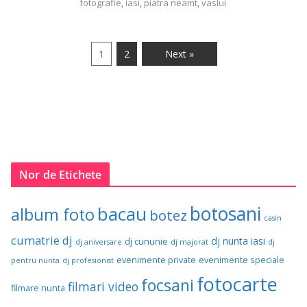
fotografie
,
iasi
,
piatra neamt
,
vaslui
1
2
Next »
Nor de Etichete
botosani
bacau
album foto
botez
casin
cumatrie
dj
dj nunta iasi
dj cununie
dj aniversare
dj majorat
dj
evenimente private
evenimente speciale
pentru nunta
dj profesionist
fotocarte
focsani
filmari video
filmare nunta