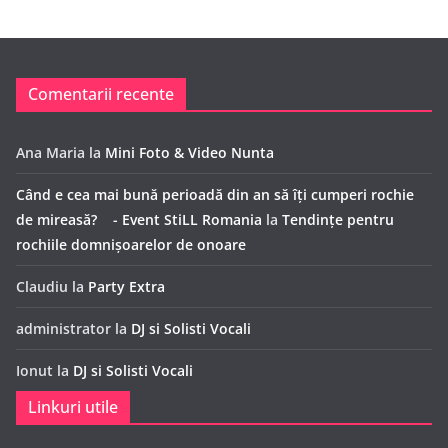
Comentarii recente
Ana Maria
la
Mini Foto & Video Nunta
Când e cea mai bună perioadă din an să îți cumperi rochie
de mireasă? - Event StiLL Romania
la
Tendințe pentru
rochiile domnișoarelor de onoare
Claudiu
la
Party Extra
administrator
la
DJ si Solisti Vocali
Ionut
la
DJ si Solisti Vocali
Linkuri utile