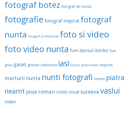
fotograf botez
fotograf de nunta
fotografie
fotograf
fotograf majorat
foto si video
nunta
fotograf profesionist
foto video nunta
fum dansul mirilor
fum
iasi
galati
greu
gheata carbonica
majorat
lumini ambientale
nunti fotografi
piatra
marturii
nunta
onesti
vaslui
neamt
roman
poze
suceava
solist vocal
video